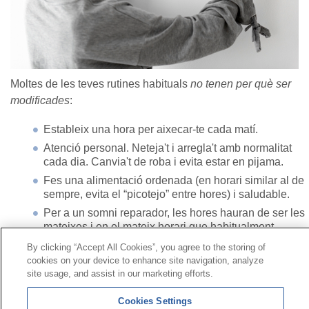
Moltes de les teves rutines habituals
no tenen per què ser
modificades
:
Estableix una hora per aixecar-te cada matí.
Atenció personal. Neteja't i arregla't amb normalitat
cada dia. Canvia't de roba i evita estar en pijama.
Fes una alimentació ordenada (en horari similar al de
sempre, evita el “picotejo” entre hores) i saludable.
Per a un somni reparador, les hores hauran de ser les
mateixes i en el mateix horari que habitualment.
By clicking “Accept All Cookies”, you agree to the storing of
cookies on your device to enhance site navigation, analyze
Contacte
|
Perfil del contractant
|
Reclamacions
site usage, and assist in our marketing efforts.
Línia Universal 900 203 203
|
Zona Privada Comissió de
Prestacions Especials
|
Zona Privada Proveïdor Sanitari
Cookies Settings