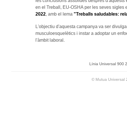
les conclusions assolides després d'aquests e
en el Treball, EU-OSHA per les seves sigles
2022
, amb el lema
"Treballs saludables: re
L'objectiu d'aquesta campanya va ser divulgar
musculoesquelètics i instar a adoptar un enfo
l'àmbit laboral.
Línia Universal 900 
© Mutua Universal