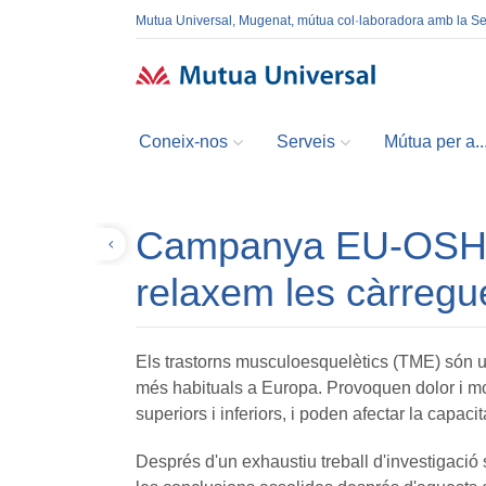
Mutua Universal, Mugenat, mútua col·laboradora amb la S
Coneix-nos
Serveis
Mútua per a..
Campanya EU-OSHA.
Tornar
relaxem les càrregu
Els trastorns musculoesquelètics (TME) són un
més habituals a Europa. Provoquen dolor i molè
superiors i inferiors, i poden afectar la capacit
Després d'un exhaustiu treball d'investigació