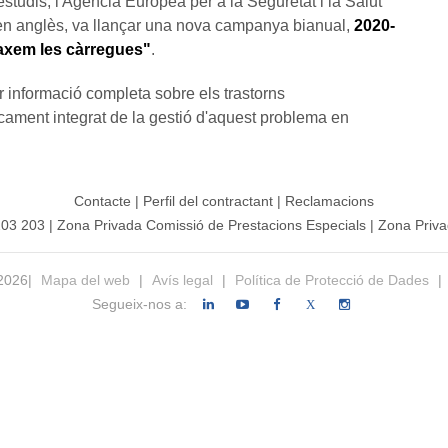
studis, l'Agència Europea per a la Seguretat i la Salut
 en anglès, va llançar una nova campanya bianual,
2020-
laxem les càrregues"
.
 informació completa sobre els trastorns
cament integrat de la gestió d'aquest problema en
Contacte
|
Perfil del contractant
|
Reclamacions
203 203
|
Zona Privada Comissió de Prestacions Especials
|
Zona Priva
 2026|
Mapa del web
|
Avís legal
|
Política de Protecció de Dades
|
Segueix-nos a:
X