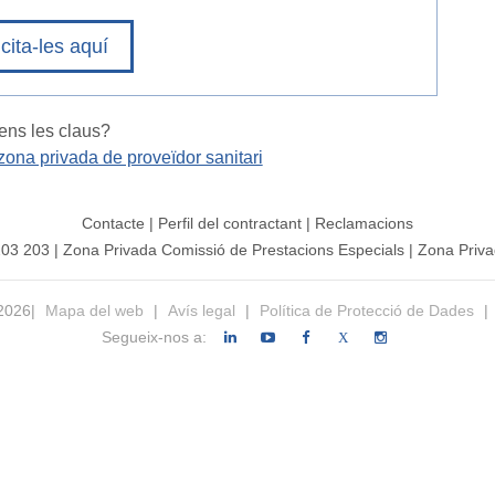
icita-les aquí
tens les claus?
zona privada de proveïdor sanitari
Contacte
|
Perfil del contractant
|
Reclamacions
203 203
|
Zona Privada Comissió de Prestacions Especials
|
Zona Priva
 2026|
Mapa del web
|
Avís legal
|
Política de Protecció de Dades
|
Segueix-nos a:
X