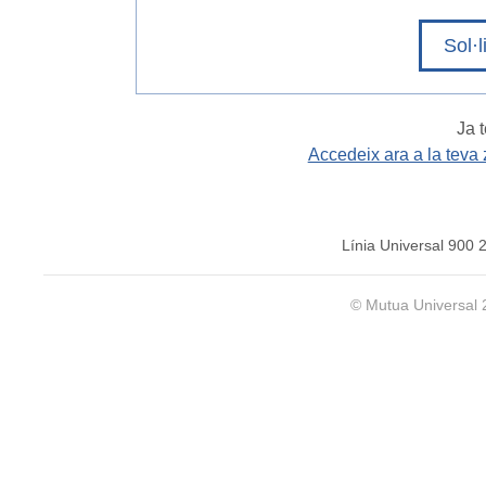
Sol·l
Ja 
Accedeix ara a la teva 
Línia Universal 900 
© Mutua Universal