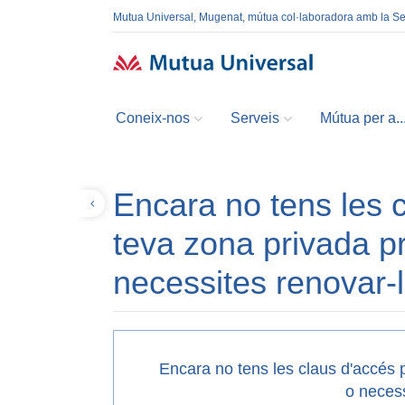
Mutua Universal, Mugenat, mútua col·laboradora amb la S
Coneix-nos
Serveis
Mútua per a..
Encara no tens les c
Tornar
teva zona privada pr
necessites renovar-
Encara no tens les claus d'accés p
o necess