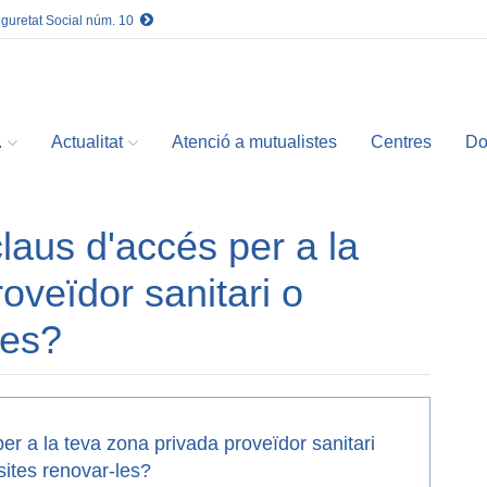
eguretat Social núm. 10
.
Actualitat
Atenció a mutualistes
Centres
Do
laus d'accés per a la
oveïdor sanitari o
les?
er a la teva zona privada proveïdor sanitari
ites renovar-les?