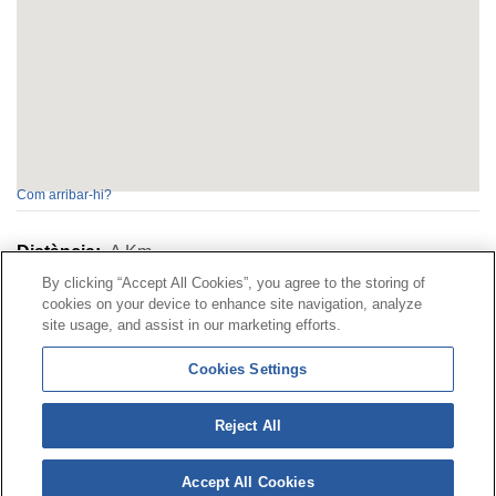
Com arribar-hi?
Distància:
A
Km
By clicking “Accept All Cookies”, you agree to the storing of
cookies on your device to enhance site navigation, analyze
Contacte
|
Perfil del contractant
|
Reclamacions
site usage, and assist in our marketing efforts.
Línia Universal 900 203 203
|
Zona Privada Comissió de
Cookies Settings
Prestacions Especials
|
Zona Privada Proveïdor Sanitari
Reject All
© Mutua Universal 2026|
Mapa del web
|
Avís legal
|
Política de Protecció de Dades
|
Política de cookies
Accept All Cookies
Segueix-nos a:
X