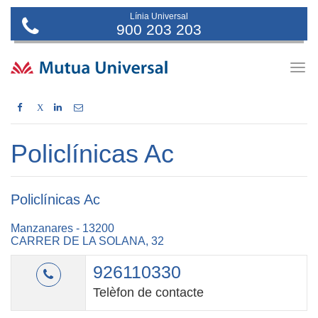
Línia Universal
900 203 203
Togg
navig
X
Policlínicas Ac
Policlínicas Ac
Manzanares - 13200
CARRER DE LA SOLANA, 32
926110330
Telèfon de contacte