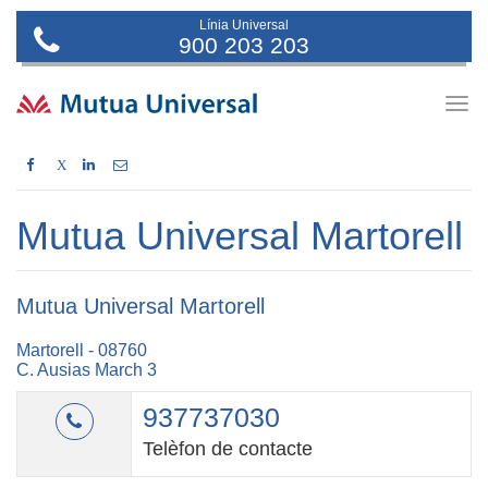
Línia Universal
900 203 203
Togg
navig
X
Mutua Universal Martorell
Mutua Universal Martorell
Martorell - 08760
C. Ausias March 3
937737030
Telèfon de contacte