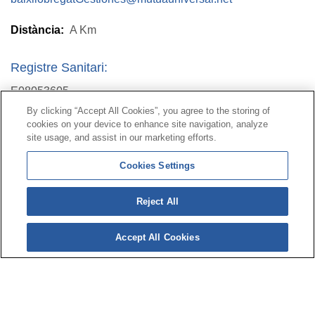
Distància:
A
Km
Registre Sanitari:
E08053605
By clicking “Accept All Cookies”, you agree to the storing of
cookies on your device to enhance site navigation, analyze
Contacte
|
Perfil del contractant
|
Reclamacions
site usage, and assist in our marketing efforts.
Línia Universal 900 203 203
|
Zona Privada Comissió de
Cookies Settings
Prestacions Especials
|
Zona Privada Proveïdor Sanitari
Reject All
© Mutua Universal 2026|
Mapa del web
|
Avís legal
|
Política de Protecció de Dades
|
Política de cookies
Accept All Cookies
Segueix-nos a:
X