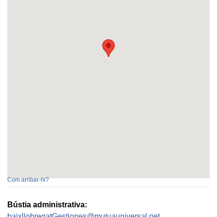
Com arribar-hi?
Bústia administrativa:
baixllobregatGestiones@mutuauniversal.net