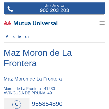
Línia Universal
900 203 203
Togg
navig
X
Maz Moron de La
Frontera
Maz Moron de La Frontera
Moron de La Frontera - 41530
AVINGUDA DE PRUNA, 49
955854890