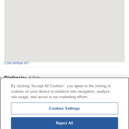
Com arribar-hi?
Distància:
A
Km
By clicking “Accept All Cookies”, you agree to the storing of
cookies on your device to enhance site navigation, analyze
Contacte
|
Perfil del contractant
|
Reclamacions
site usage, and assist in our marketing efforts.
Línia Universal 900 203 203
|
Zona Privada Comissió de
Cookies Settings
Prestacions Especials
|
Zona Privada Proveïdor Sanitari
Reject All
© Mutua Universal 2026|
Mapa del web
|
Avís legal
|