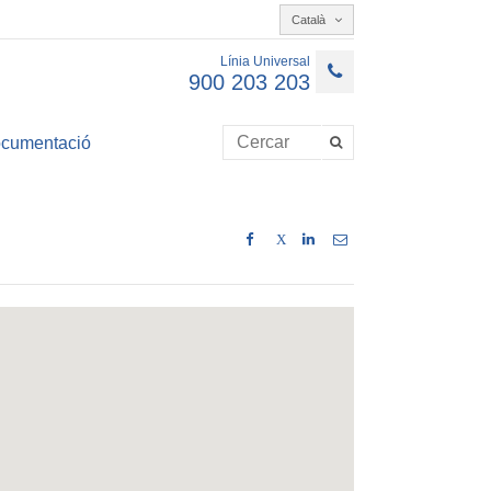
Català
Línia Universal
900 203 203
cumentació
X