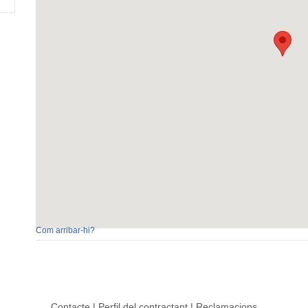
Com arribar-hi?
Contacte
|
Perfil del contractant
|
Reclamacions