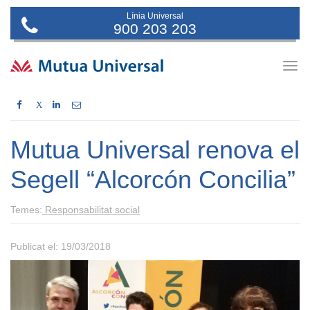
Línia Universal
900 203 203
Togg
navig
X
Mutua Universal renova el
Segell “Alcorcón Concilia”
Temes:
Responsabilitat social
Publicat el: 19/03/2018