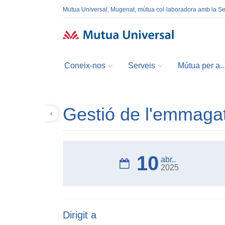
Mutua Universal, Mugenat, mútua col·laboradora amb la S
Coneix-nos
Serveis
Mútua per a..
Gestió de l'emmagatz
Tornar
10
abr..
2025
Dirigit a