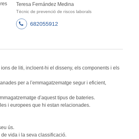
res
Teresa Fernández Medina
Tècnic de prevenció de riscos laborals
682055912
ns de liti, incloent-hi el disseny, els components i els
manades per a l'emmagatzematge segur i eficient,
 l'emmagatzematge d'aquest tipus de bateries.
les i europees que hi estan relacionades.
 seu ús.
de vida i la seva classificació.