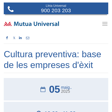
Línia Universal
900 203 203
Togg
navig
X
Cultura preventiva: base
de les empreses d'èxit
05
maig..
2025