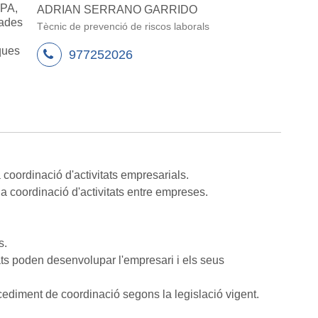
SPA,
ADRIAN SERRANO GARRIDO
/ades
Tècnic de prevenció de riscos laborals
ques
977252026
coordinació d'activitats empresarials.
la coordinació d'activitats entre empreses.
s.
ats poden desenvolupar l'empresari i els seus
cediment de coordinació segons la legislació vigent.