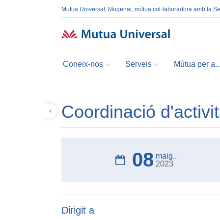
Mutua Universal, Mugenat, mútua col·laboradora amb la S
Coneix-nos
Serveis
Mútua per a..
Coordinació d'activi
Tornar
08
maig..
2023
Dirigit a