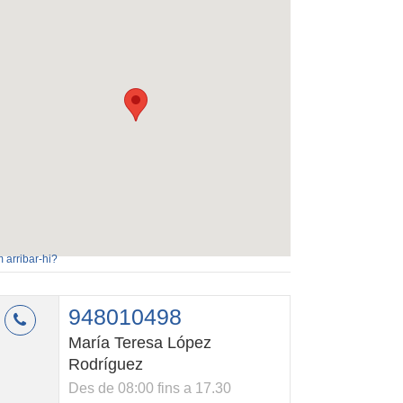
 arribar-hi?
948010498
María Teresa López
Rodríguez
Des de 08:00 fins a 17.30