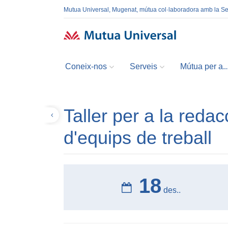
Mutua Universal, Mugenat, mútua col·laboradora amb la S
Coneix-nos
Serveis
Mútua per a..
Taller per a la reda
Tornar
d'equips de treball
18
des..