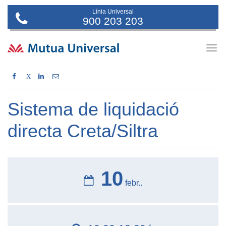
Línia Universal
900 203 203
Togg
navig
X
Sistema de liquidació
directa Creta/Siltra
10
febr..