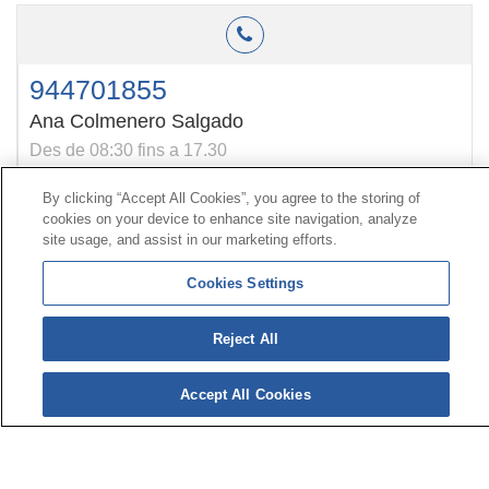
944701855
Ana Colmenero Salgado
Des de 08:30 fins a 17.30
By clicking “Accept All Cookies”, you agree to the storing of
cookies on your device to enhance site navigation, analyze
Contacte
|
Perfil del contractant
|
Reclamacions
site usage, and assist in our marketing efforts.
Línia Universal 900 203 203
|
Zona Privada Comissió de
Prestacions Especials
|
Zona Privada Proveïdor Sanitari
Cookies Settings
Reject All
© Mutua Universal 2026|
Mapa del web
|
Avís legal
|
Política de Protecció de Dades
|
Política de cookies
Segueix-nos a:
X
Accept All Cookies