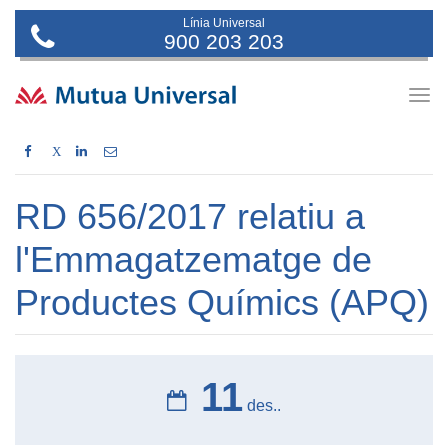
Línia Universal
900 203 203
Togg
navig
X
RD 656/2017 relatiu a
l'Emmagatzematge de
Productes Químics (APQ)
11
des..