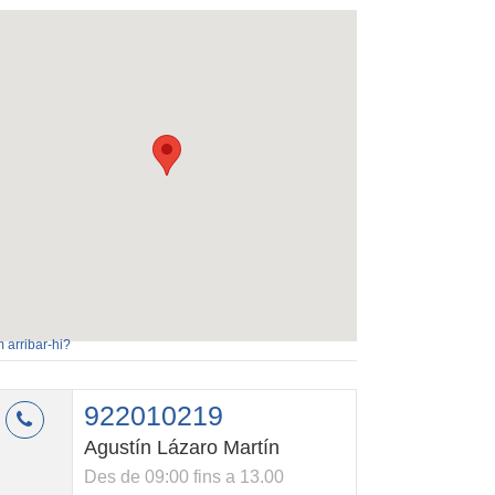
 arribar-hi?
922010219
Agustín Lázaro Martín
Des de 09:00 fins a 13.00