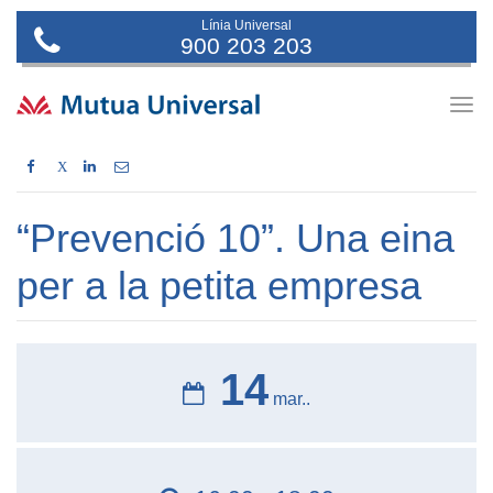
Línia Universal
900 203 203
Togg
navig
X
“Prevenció 10”. Una eina
per a la petita empresa
14
mar..