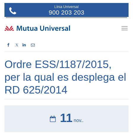
Línia Universal
900 203 203
Togg
navig
X
Ordre ESS/1187/2015,
per la qual es desplega el
RD 625/2014
11
nov..