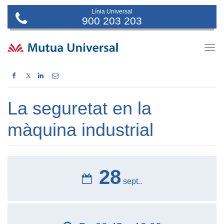
Línia Universal
900 203 203
Togg
navig
X
La seguretat en la
màquina industrial
28
sept..