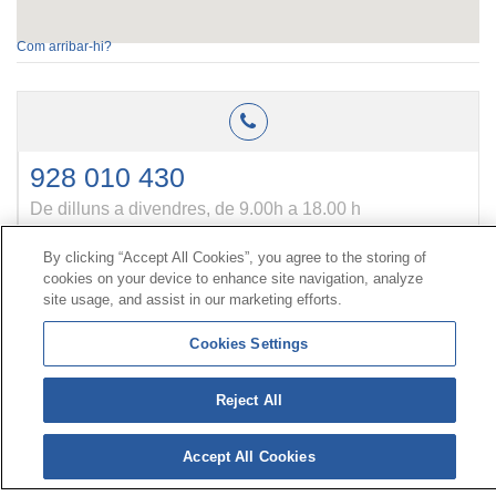
Com arribar-hi?
928 010 430
De dilluns a divendres, de 9.00h a 18.00 h
By clicking “Accept All Cookies”, you agree to the storing of
cookies on your device to enhance site navigation, analyze
Contacte
|
Perfil del contractant
|
Reclamacions
site usage, and assist in our marketing efforts.
Línia Universal 900 203 203
|
Zona Privada Comissió de
Prestacions Especials
|
Zona Privada Proveïdor Sanitari
Cookies Settings
Reject All
© Mutua Universal 2026|
Mapa del web
|
Avís legal
|
Política de Protecció de Dades
|
Política de cookies
Segueix-nos a:
X
Accept All Cookies