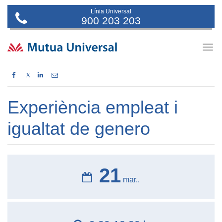
Línia Universal
900 203 203
Togg
navig
X
Experiència empleat i
igualtat de genero
21
mar..