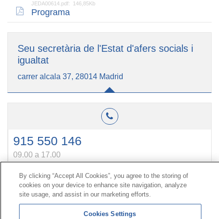
JEDA00614.pdf: 146,85Kb
Programa
Seu secretària de l'Estat d'afers socials i
igualtat
carrer alcala 37, 28014 Madrid
915 550 146
09.00 a 17.00
By clicking “Accept All Cookies”, you agree to the storing of
cookies on your device to enhance site navigation, analyze
Contacte
|
Perfil del contractant
|
Reclamacions
site usage, and assist in our marketing efforts.
Línia Universal 900 203 203
|
Zona Privada Comissió de
Prestacions Especials
|
Zona Privada Proveïdor Sanitari
Cookies Settings