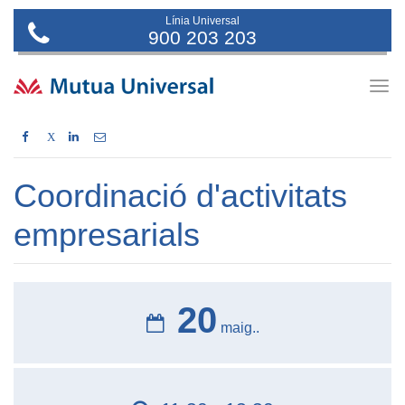
Línia Universal
900 203 203
Togg
navig
X
Coordinació d'activitats
empresarials
20
maig..