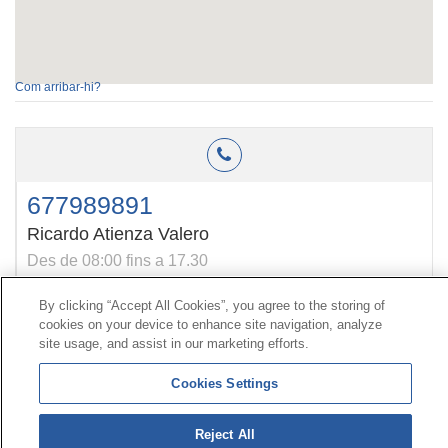
Com arribar-hi?
677989891
Ricardo Atienza Valero
Des de 08:00 fins a 17.30
By clicking “Accept All Cookies”, you agree to the storing of
cookies on your device to enhance site navigation, analyze
Contacte
|
Perfil del contractant
|
Reclamacions
site usage, and assist in our marketing efforts.
Línia Universal 900 203 203
|
Zona Privada Comissió de
Prestacions Especials
|
Zona Privada Proveïdor Sanitari
Cookies Settings
© Mutua Universal 2026|
Mapa del web
|
Avís legal
|
Reject All