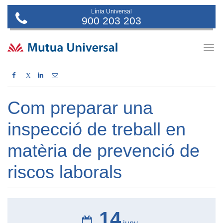
Línia Universal
900 203 203
Togg
navig
X
Com preparar una
inspecció de treball en
matèria de prevenció de
riscos laborals
14