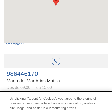
Com arribar-hi?
986446170
María del Mar Arias Matilla
Des de 09:00 fins a 15.00
By clicking “Accept All Cookies”, you agree to the storing of
cookies on your device to enhance site navigation, analyze
Contacte
|
Perfil del contractant
|
Reclamacions
site usage, and assist in our marketing efforts.
Línia Universal 900 203 203
|
Zona Privada Comissió de