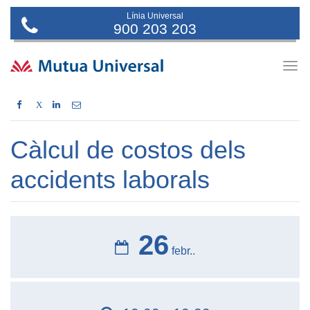
Línia Universal
900 203 203
Togg
navig
X
Càlcul de costos dels
accidents laborals
26
febr..