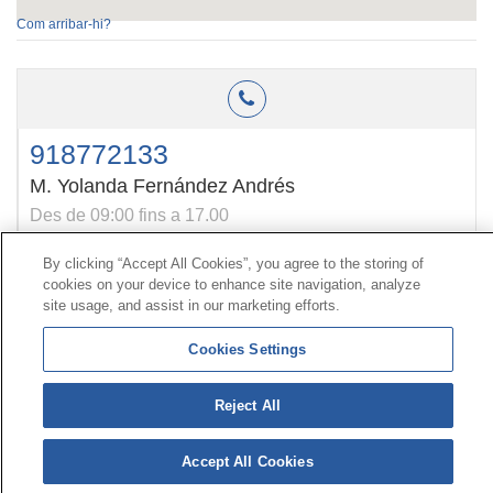
Com arribar-hi?
918772133
M. Yolanda Fernández Andrés
Des de 09:00 fins a 17.00
By clicking “Accept All Cookies”, you agree to the storing of
cookies on your device to enhance site navigation, analyze
Contacte
|
Perfil del contractant
|
Reclamacions
site usage, and assist in our marketing efforts.
Línia Universal 900 203 203
|
Zona Privada Comissió de
Prestacions Especials
|
Zona Privada Proveïdor Sanitari
Cookies Settings
Reject All
© Mutua Universal 2026|
Mapa del web
|
Avís legal
|
Política de Protecció de Dades
|
Política de cookies
Segueix-nos a:
X
Accept All Cookies