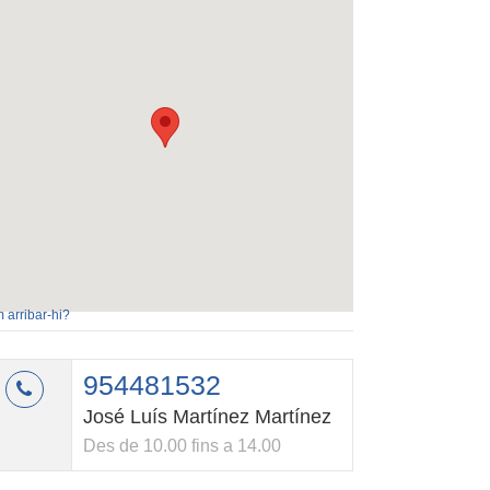
 arribar-hi?
954481532
José Luís Martínez Martínez
Des de 10.00 fins a 14.00