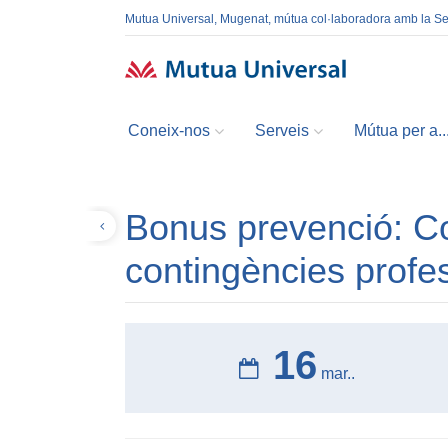
Mutua Universal, Mugenat, mútua col·laboradora amb la S
Coneix-nos
Serveis
Mútua per a..
Bonus prevenció: Co
Tornar
contingències profe
16
mar..