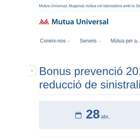
Mutua Universal, Mugenat, mútua col·laboradora amb la S
Coneix-nos
Serveis
Mútua per a..
Bonus prevenció 201
Tornar
reducció de sinistrali
28
abr..