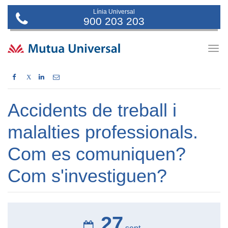
Línia Universal
900 203 203
Togg
navig
X
Accidents de treball i
malalties professionals.
Com es comuniquen?
Com s'investiguen?
27