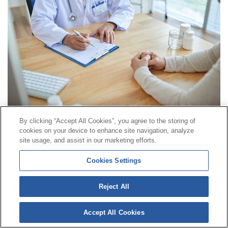
By clicking “Accept All Cookies”, you agree to the storing of
cookies on your device to enhance site navigation, analyze
Contacte
|
Perfil del contractant
|
Reclamacions
site usage, and assist in our marketing efforts.
Línia Universal 900 203 203
|
Zona Privada Comissió de
Cookies Settings
Prestacions Especials
|
Zona Privada Proveïdor Sanitari
Reject All
© Mutua Universal 2026|
Mapa del web
|
Avís legal
|
Política de Protecció de Dades
|
Política de cookies
Accept All Cookies
Segueix-nos a:
X