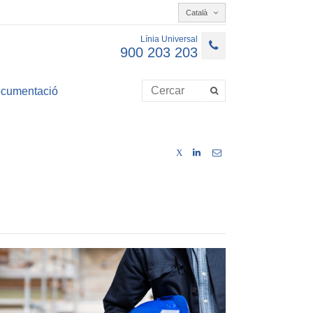
Català
Línia Universal
900 203 203
cumentació
X