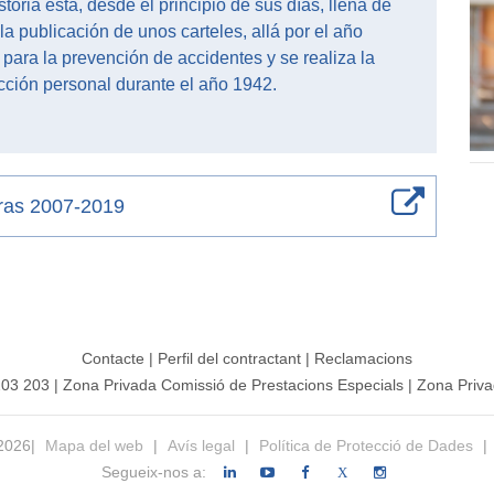
toria está, desde el principio de sus días, llena de
a publicación de unos carteles, allá por el año
ara la prevención de accidentes y se realiza la
cción personal durante el año 1942.
fras 2007-2019
Contacte
|
Perfil del contractant
|
Reclamacions
203 203
|
Zona Privada Comissió de Prestacions Especials
|
Zona Priva
 2026|
Mapa del web
|
Avís legal
|
Política de Protecció de Dades
|
Segueix-nos a:
X