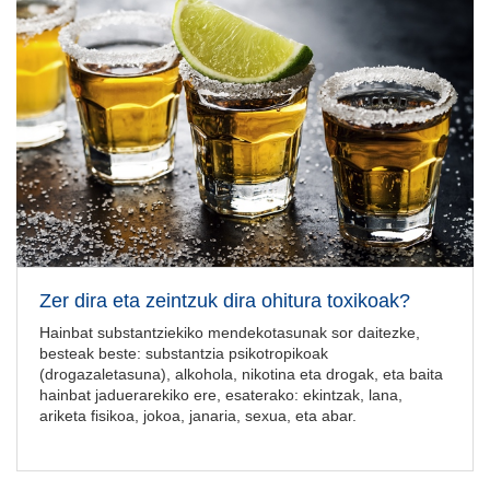
Zer dira eta zeintzuk dira ohitura toxikoak?
Hainbat substantziekiko mendekotasunak sor daitezke,
besteak beste: substantzia psikotropikoak
(drogazaletasuna), alkohola, nikotina eta drogak, eta baita
hainbat jaduerarekiko ere, esaterako: ekintzak, lana,
ariketa fisikoa, jokoa, janaria, sexua, eta abar.