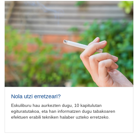
Nola utzi erretzeari?
Eskuliburu hau aurkezten dugu, 10 kapitulutan
egituratutakoa, eta han informatzen dugu tabakoaren
efektuen erabili tekniken halaber uzteko erretzeko.