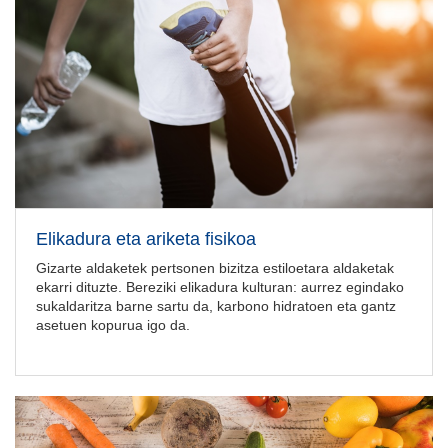
Elikadura eta ariketa fisikoa
Gizarte aldaketek pertsonen bizitza estiloetara aldaketak
ekarri dituzte. Bereziki elikadura kulturan: aurrez egindako
sukaldaritza barne sartu da, karbono hidratoen eta gantz
asetuen kopurua igo da.