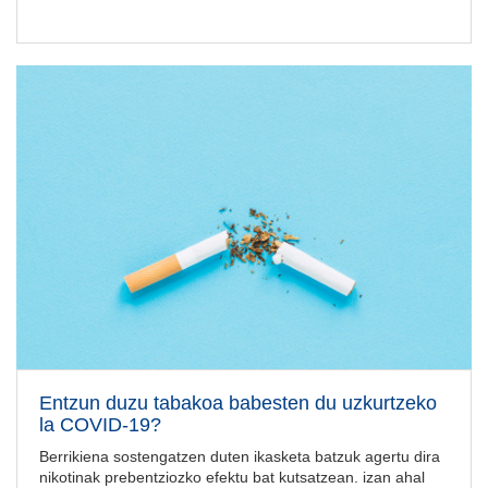
Entzun duzu tabakoa babesten du uzkurtzeko
la COVID-19?
Berrikiena sostengatzen duten ikasketa batzuk agertu dira
nikotinak prebentziozko efektu bat kutsatzean. izan ahal