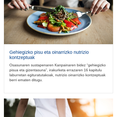
Gehiegizko pisu eta oinarrizko nutrizio
kontzeptuak
Osasunaren sustapenaren Kanpainaren bidez “gehiegizko
pisua eta gizentasuna”, irakurketa errazaren 16 kapitulu
laburretan egituratutakoak, nutrizio oinarrizko kontzeptuak
berri ematen ditugu.