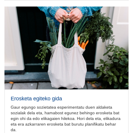
Erosketa egiteko gida
Gaur egungo sozietatea esperimentatu duen aldaketa
sozialak dela eta, hamabost egunez behingo erosketa bat
egin ohi da edo elikagaien hilekoa. Hori dela eta, elikadura
eta era azkarraren erosketa bat burutu planifikatu behar
da.