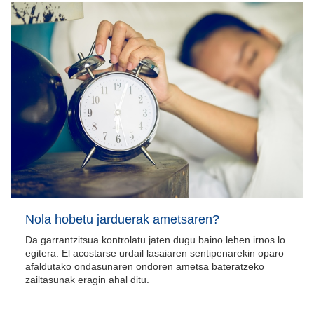
Nola hobetu jarduerak ametsaren?
Da garrantzitsua kontrolatu jaten dugu baino lehen irnos lo
egitera. El acostarse urdail lasaiaren sentipenarekin oparo
afaldutako ondasunaren ondoren ametsa bateratzeko
zailtasunak eragin ahal ditu.