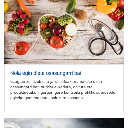
Nola egin dieta osasungarri bat
Ezagutu zeintzuk dira jarraibideak eramateko dieta
osasungarri bat. Aurkitu elikadura, ohitura eta
produktuetako inguruan gure kontseilu praktikoak mesede
egiteko gomendatutakoak zure osasuna.