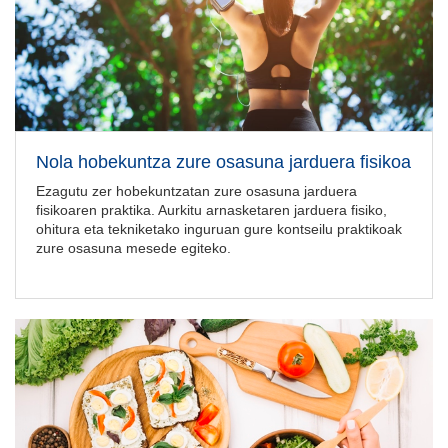
Nola hobekuntza zure osasuna jarduera fisikoa
Ezagutu zer hobekuntzatan zure osasuna jarduera
fisikoaren praktika. Aurkitu arnasketaren jarduera fisiko,
ohitura eta tekniketako inguruan gure kontseilu praktikoak
zure osasuna mesede egiteko.