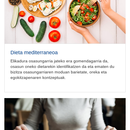
Dieta mediterraneoa
Elikadura osasungarria jateko era gomendagarria da,
osasun oneko dietarekin identifikatzen da eta ematen du
bizitza osasungarriaren moduan barietate, oreka eta
egokitzapenaren kontzeptuak.