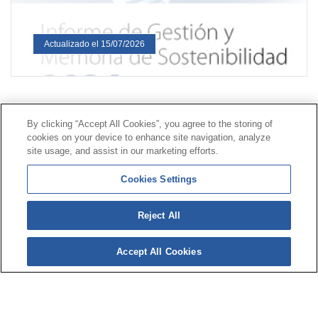
Actualizado el 15/07/2026
Contacto
|
Perfil del contratante
|
Reclamaciones
By clicking “Accept All Cookies”, you agree to the storing of
Línea Universal 900 203 203
|
Zona Privada Comisión de
cookies on your device to enhance site navigation, analyze
Prestaciones Especiales
|
Zona Privada Proveedor
site usage, and assist in our marketing efforts.
Sanitario
Cookies Settings
© Mutua Universal 2026 |
Mapa del sitio
|
Aviso legal
Reject All
|
Política de Protección de Datos
|
Politica de
cookies
Accept All Cookies
Síguenos en:
𝕏