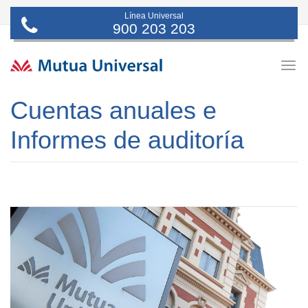
Línea Universal
900 203 203
Togg
navig
Cuentas anuales e
Informes de auditoría