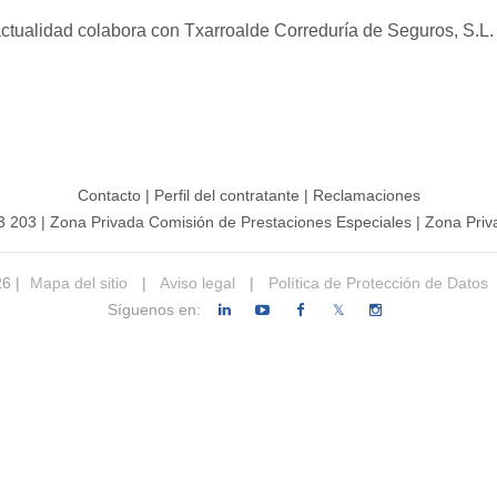
actualidad colabora con Txarroalde Correduría de Seguros, S.L.
Contacto
|
Perfil del contratante
|
Reclamaciones
3 203
|
Zona Privada Comisión de Prestaciones Especiales
|
Zona Priv
26 |
Mapa del sitio
|
Aviso legal
|
Política de Protección de Datos
Síguenos en:
𝕏