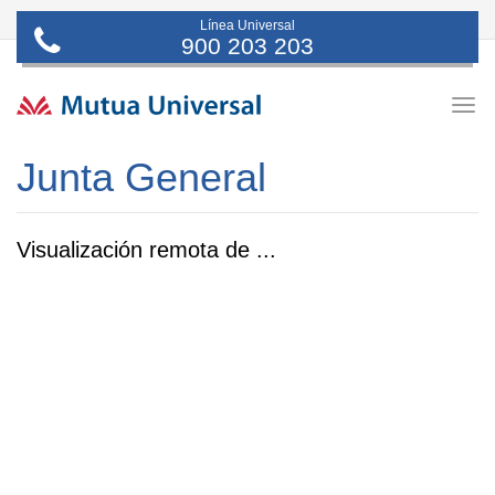
Línea Universal
900 203 203
Togg
navig
Junta General
Visualización remota de ...