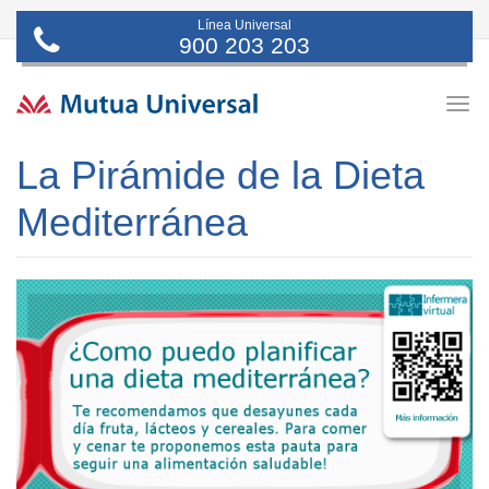
Línea Universal
900 203 203
Togg
navig
La Pirámide de la Dieta
Mediterránea