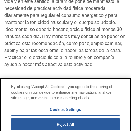
vida y en este sentido la pirámide pone de manifiesto la
necesidad de practicar actividad física moderada
diariamente para regular el consumo energético y para
mantener la tonicidad muscular y el cuerpo saludable.
Idealmente, se debería hacer ejercicio físico al menos 30
minutos cada día. Hay maneras muy sencillas de poner en
práctica esta recomendación, como por ejemplo caminar,
subir y bajar las escaleras, o hacer las tareas de la casa.
Practicar el ejercicio físico al aire libre y en compañía
ayuda a hacer más atractiva esta actividad.
Contacto
|
Perfil del contratante
|
Reclamaciones
By clicking “Accept All Cookies”, you agree to the storing of
Línea Universal 900 203 203
|
Zona Privada Comisión de
cookies on your device to enhance site navigation, analyze
Prestaciones Especiales
|
Zona Privada Proveedor
site usage, and assist in our marketing efforts.
Sanitario
Cookies Settings
© Mutua Universal 2026 |
Mapa del sitio
|
Aviso legal
Reject All
|
Política de Protección de Datos
|
Politica de