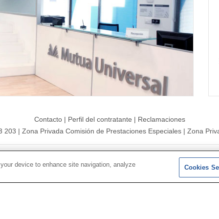
Contacto
|
Perfil del contratante
|
Reclamaciones
3 203
|
Zona Privada Comisión de Prestaciones Especiales
|
Zona Priv
26 |
Mapa del sitio
|
Aviso legal
|
Política de Protección de Datos
 your device to enhance site navigation, analyze
Cookies Se
Síguenos en:
𝕏