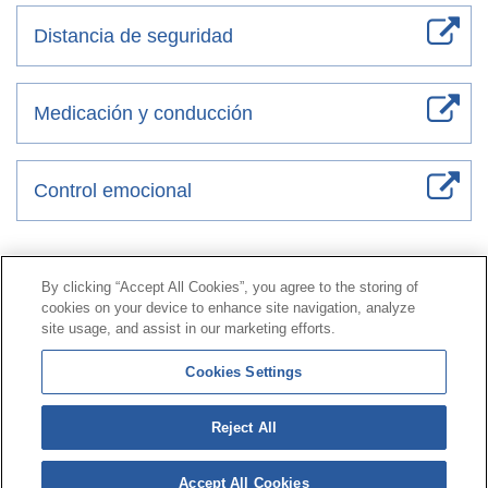
Distancia de seguridad
Medicación y conducción
Control emocional
Contacto
|
Perfil del contratante
|
Reclamaciones
By clicking “Accept All Cookies”, you agree to the storing of
Línea Universal 900 203 203
|
Zona Privada Comisión de
cookies on your device to enhance site navigation, analyze
Prestaciones Especiales
|
Zona Privada Proveedor
site usage, and assist in our marketing efforts.
Sanitario
Cookies Settings
© Mutua Universal 2026 |
Mapa del sitio
|
Aviso legal
Reject All
|
Política de Protección de Datos
|
Politica de
cookies
Accept All Cookies
Síguenos en:
𝕏