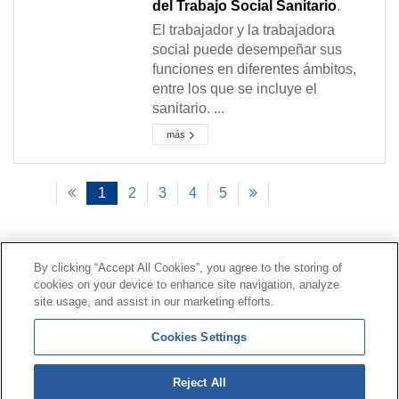
del Trabajo Social Sanitario
.
El trabajador y la trabajadora
social puede desempeñar sus
funciones en diferentes ámbitos,
entre los que se incluye el
sanitario. ...
más
Previous
(current)
Next
1
2
3
4
5
Contacto
|
Perfil del contratante
|
Reclamaciones
By clicking “Accept All Cookies”, you agree to the storing of
Línea Universal 900 203 203
|
Zona Privada Comisión de
cookies on your device to enhance site navigation, analyze
Prestaciones Especiales
|
Zona Privada Proveedor
site usage, and assist in our marketing efforts.
Sanitario
Cookies Settings
© Mutua Universal 2026 |
Mapa del sitio
|
Aviso legal
Reject All
|
Política de Protección de Datos
|
Politica de