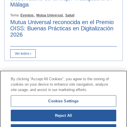
Málaga
Tema:
Eventos,
Mutua Universal,
Salud
Mutua Universal reconocida en el Premio
OISS: Buenas Prácticas en Digitalización
2026
Ver todos
Contacto
|
Perfil del contratante
|
Reclamaciones
By clicking “Accept All Cookies”, you agree to the storing of
Línea Universal 900 203 203
|
Zona Privada Comisión de
cookies on your device to enhance site navigation, analyze
Prestaciones Especiales
|
Zona Privada Proveedor
site usage, and assist in our marketing efforts.
Sanitario
Cookies Settings
© Mutua Universal 2026 |
Mapa del sitio
|
Aviso legal
Reject All
|
Política de Protección de Datos
|
Politica de
cookies