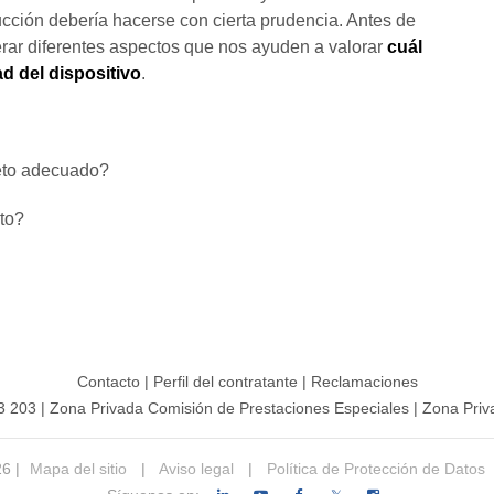
cción debería hacerse con cierta prudencia. Antes de
erar diferentes aspectos que nos ayuden a valorar
cuál
d del dispositivo
.
leto adecuado?
to?
Contacto
|
Perfil del contratante
|
Reclamaciones
3 203
|
Zona Privada Comisión de Prestaciones Especiales
|
Zona Priv
26 |
Mapa del sitio
|
Aviso legal
|
Política de Protección de Datos