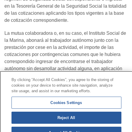
en la Tesorería General de la Seguridad Social la totalidad
de las cotizaciones aplicando los tipos vigentes a la base
de cotización correspondiente.
La mutua colaboradora o, en su caso, el Instituto Social de
la Marina, abonará al trabajador autónomo junto con la
prestación por cese en la actividad, el importe de las
cotizaciones por contingencias comunes que le hubiera
correspondido ingresar de encontrarse el trabajador
autónomo sin desarrollar actividad alguna, en aplicación
de lo dispuesto en el artículo 329 del texto refundido de la
By clicking “Accept All Cookies”, you agree to the storing of
Ley General de la Seguridad Social.
cookies on your device to enhance site navigation, analyze
site usage, and assist in our marketing efforts.
La base de cotización aplicable durante todo el periodo de
percepción de esta prestación extraordinaria será, en todo
Cookies Settings
caso, la establecida en el momento de inicio de dicha
prestación.
Reject All
Las mutuas colaboradoras y el Instituto Social de la Marina