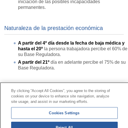
iniciación de las posibles incapacidades
permanentes.
Naturaleza de la prestación económica
A partir del 4º día desde la fecha de baja médica y
hasta el 20º
la persona trabajadora percibe el 60% de
su Base Reguladora.
A partir del 21º
día en adelante percibe el 75% de su
Base Reguladora.
Contacto
|
Perfil del contratante
|
Reclamaciones
By clicking “Accept All Cookies”, you agree to the storing of
Línea Universal 900 203 203
|
Zona Privada Comisión de
cookies on your device to enhance site navigation, analyze
Prestaciones Especiales
|
Zona Privada Proveedor
site usage, and assist in our marketing efforts.
Sanitario
Cookies Settings
© Mutua Universal 2026 |
Mapa del sitio
|
Aviso legal
|
Política de Protección de Datos
|
Politica de
Reject All