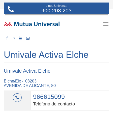
Línea Universal
900 203 203
Togg
navig
𝕏
Umivale Activa Elche
Umivale Activa Elche
Elche/Elx - 03203
AVENIDA DE ALICANTE, 80
966615099
Teléfono de contacto