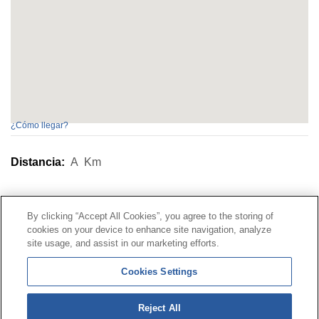
¿Cómo llegar?
Distancia:
A
Km
Contacto
|
Perfil del contratante
|
Reclamaciones
By clicking “Accept All Cookies”, you agree to the storing of
Línea Universal 900 203 203
|
Zona Privada Comisión de
cookies on your device to enhance site navigation, analyze
Prestaciones Especiales
|
Zona Privada Proveedor
site usage, and assist in our marketing efforts.
Sanitario
Cookies Settings
© Mutua Universal 2026 |
Mapa del sitio
|
Aviso legal
Reject All
|
Política de Protección de Datos
|
Politica de