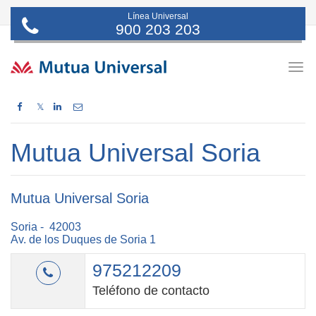
Línea Universal
900 203 203
Togg
navig
𝕏
Mutua Universal Soria
Mutua Universal Soria
Soria - 42003
Av. de los Duques de Soria 1
975212209
Teléfono de contacto