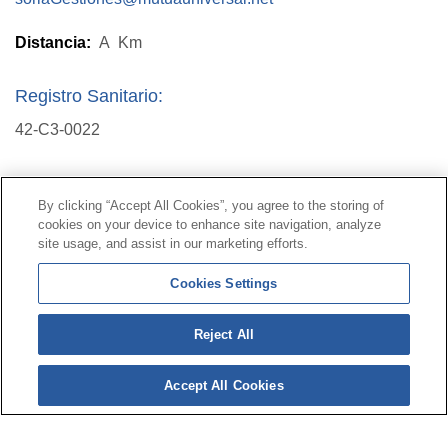
Distancia:
A
Km
Registro Sanitario:
42-C3-0022
Contacto
|
Perfil del contratante
|
Reclamaciones
By clicking “Accept All Cookies”, you agree to the storing of
Línea Universal 900 203 203
|
Zona Privada Comisión de
cookies on your device to enhance site navigation, analyze
Prestaciones Especiales
|
Zona Privada Proveedor
site usage, and assist in our marketing efforts.
Sanitario
Cookies Settings
© Mutua Universal 2026 |
Mapa del sitio
|
Aviso legal
Reject All
|
Política de Protección de Datos
|
Politica de
cookies
Accept All Cookies
Síguenos en:
𝕏