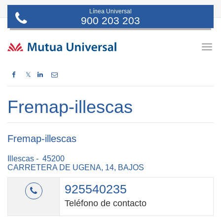
Línea Universal
900 203 203
Togg
navig
𝕏
Fremap-illescas
Fremap-illescas
Illescas - 45200
CARRETERA DE UGENA, 14, BAJOS
925540235
Teléfono de contacto