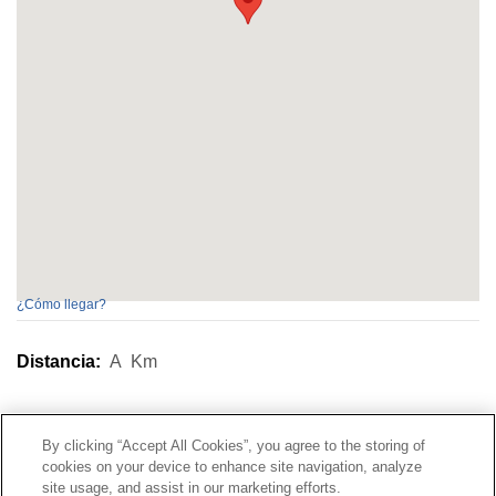
¿Cómo llegar?
Distancia:
A
Km
Contacto
|
Perfil del contratante
|
Reclamaciones
By clicking “Accept All Cookies”, you agree to the storing of
Línea Universal 900 203 203
|
Zona Privada Comisión de
cookies on your device to enhance site navigation, analyze
Prestaciones Especiales
|
Zona Privada Proveedor
site usage, and assist in our marketing efforts.