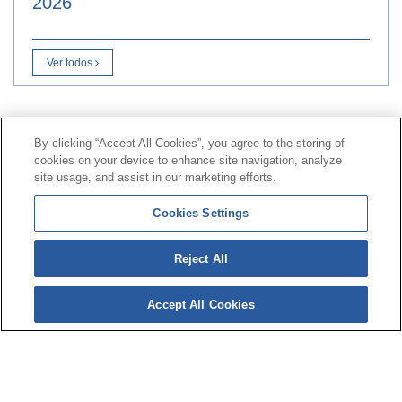
2026
Ver todos
Contacto
|
Perfil del contratante
|
Reclamaciones
By clicking “Accept All Cookies”, you agree to the storing of
Línea Universal 900 203 203
|
Zona Privada Comisión de
cookies on your device to enhance site navigation, analyze
Prestaciones Especiales
|
Zona Privada Proveedor
site usage, and assist in our marketing efforts.
Sanitario
Cookies Settings
© Mutua Universal 2026 |
Mapa del sitio
|
Aviso legal
Reject All
|
Política de Protección de Datos
|
Politica de
cookies
Accept All Cookies
Síguenos en:
𝕏