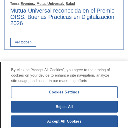
Tema:
Eventos,
Mutua Universal,
Salud
Mutua Universal reconocida en el Premio
OISS: Buenas Prácticas en Digitalización
2026
Ver todos
Contacto
|
Perfil del contratante
|
Reclamaciones
By clicking “Accept All Cookies”, you agree to the storing of
Línea Universal 900 203 203
|
Zona Privada Comisión de
cookies on your device to enhance site navigation, analyze
Prestaciones Especiales
|
Zona Privada Proveedor
site usage, and assist in our marketing efforts.
Sanitario
Cookies Settings
© Mutua Universal 2026 |
Mapa del sitio
|
Aviso legal
|
Política de Protección de Datos
|
Politica de
Reject All
cookies
Síguenos en:
𝕏
Accept All Cookies