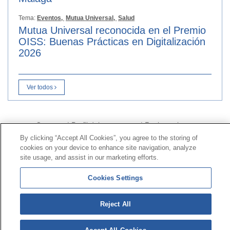
Tema:
Eventos,
Mutua Universal,
Salud
Mutua Universal reconocida en el Premio
OISS: Buenas Prácticas en Digitalización
2026
Ver todos
Contacto
|
Perfil del contratante
|
Reclamaciones
Línea Universal 900 203 203
|
Zona Privada Comisión de
By clicking “Accept All Cookies”, you agree to the storing of
cookies on your device to enhance site navigation, analyze
Prestaciones Especiales
|
Zona Privada Proveedor
site usage, and assist in our marketing efforts.
Sanitario
Cookies Settings
© Mutua Universal 2026 |
Mapa del sitio
|
Aviso legal
|
Política de Protección de Datos
|
Politica de
Reject All
cookies
Síguenos en:
𝕏