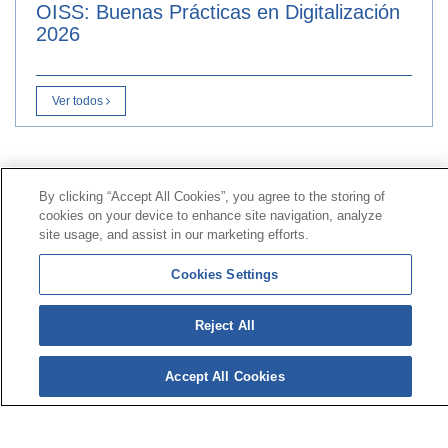
OISS: Buenas Prácticas en Digitalización
2026
Ver todos
Contacto
|
Perfil del contratante
|
Reclamaciones
By clicking “Accept All Cookies”, you agree to the storing of
Línea Universal 900 203 203
|
Zona Privada Comisión de
cookies on your device to enhance site navigation, analyze
Prestaciones Especiales
|
Zona Privada Proveedor
site usage, and assist in our marketing efforts.
Sanitario
Cookies Settings
© Mutua Universal 2026 |
Mapa del sitio
|
Aviso legal
|
Política de Protección de Datos
|
Politica de
Reject All
cookies
Síguenos en:
𝕏
Accept All Cookies